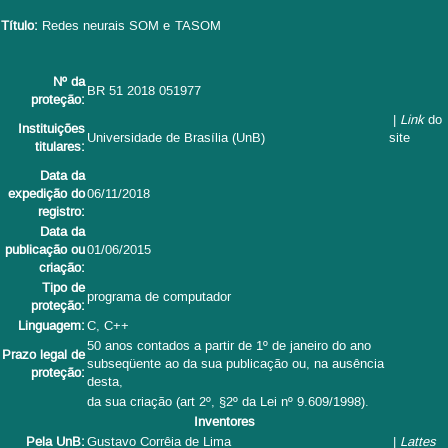
Título:
Redes neurais SOM e TASOM
Nº da
BR 51 2018 051977
proteção:
|
Link
do
Instituições
Universidade de Brasília (UnB)
site
titulares:
Data da
expedição do
06/11/2018
registro:
Data da
publicação ou
01/06/2015
criação:
Tipo de
programa de computador
proteção:
Linguagem:
C, C++
50 anos contados a partir de 1º de janeiro do ano
Prazo legal de
subseqüente ao da sua publicação ou, na ausência
proteção:
desta,
da sua criação (art 2º, §2º da Lei nº 9.609/1998).
Inventores
Pela UnB:
Gustavo Corrêia de Lima
|
Lattes