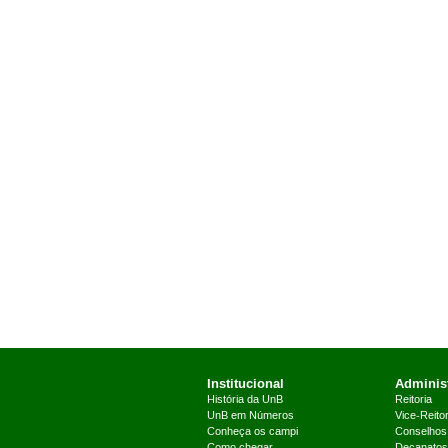
Institucional
Administ
História da UnB
Reitoria
UnB em Números
Vice-Reitor
Conheça os campi
Conselhos
Como chegar
Decanatos