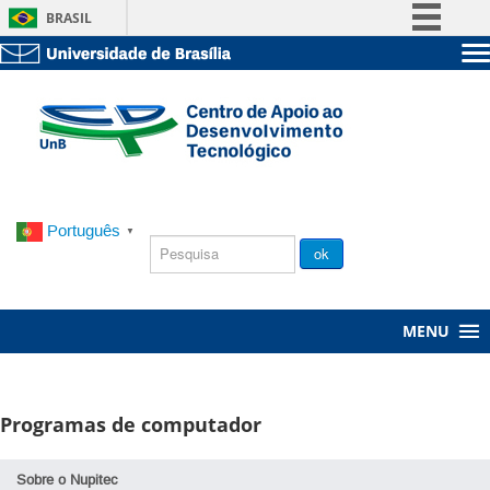
BRASIL
Simplifique!
Sobre a UnB
Comunica BR
Unidades acadêmicas
Participe
Estude na UnB
Graduação
Acesso à informação
Pós-Graduação
Administração
Legislação
Servidor
Canais
Português
▼
Chamada
ok
Pública
MENU
Programas de computador
Sobre o Nupitec