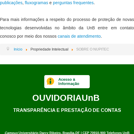
publicações
,
fluxogramas
e
perguntas frequentes
.
Para mais informações a respeito do processo de proteção de novas
tecnologias desenvolvidas no âmbito da UnB entre em contato
conosco por meio dos nossos
canais de atendimento
.
Início
Propriedade Intelectual
SOBRE O NUPITEC
Acesso à
Informação
OUVIDORIA
UnB
TRANSPARÊNCIA E PRESTAÇÃO DE CONTAS
Campus
Universitário Darcy Ribeiro,
Brasília-DF | CEP 70910-900
Telefones UnB