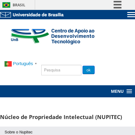
BRASIL
Simplifique!
Sobre a UnB
Comunica BR
Unidades acadêmicas
Participe
Estude na UnB
Graduação
Acesso à informação
Pós-Graduação
Administração
Legislação
Servidor
Canais
Português
▼
Chamada
ok
Pública
MENU
Núcleo de Propriedade Intelectual (NUPITEC)
Sobre o Nupitec