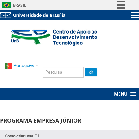
BRASIL
Simplifique!
Sobre a UnB
Comunica BR
Unidades acadêmicas
Participe
Estude na UnB
Graduação
Acesso à informação
Pós-Graduação
Administração
Legislação
Servidor
Canais
Português
▼
Chamada
ok
Pública
MENU
PROGRAMA EMPRESA JÚNIOR
Como criar uma EJ