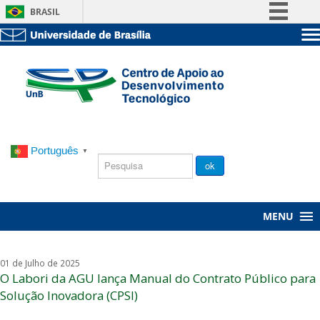
BRASIL
Simplifique!
Sobre a UnB
Comunica BR
Unidades acadêmicas
Participe
Estude na UnB
Graduação
Acesso à informação
Pós-Graduação
Administração
Legislação
Servidor
Canais
Português
▼
Chamada
ok
Pública
MENU
01 de Julho de 2025
O Labori da AGU lança Manual do Contrato Público para
Solução Inovadora (CPSI)