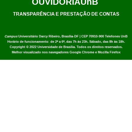
OUVIDORIA
UnB
TRANSPARÊNCIA E PRESTAÇÃO DE CONTAS
Campus
Universitário Darcy Ribeiro,
Brasília-DF | CEP 70910-900
Telefones UnB
Horário de funcionamento: de 2ª a 6ª, das 7h às 23h. Sábado, das 8h às 18h.
Copyright © 2022
Universidade de Brasília
.
Todos os direitos reservados.
Melhor visualizado nos navegadores Google Chrome e Mozilla Firefox