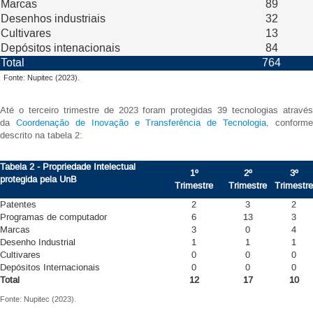
Marcas
89
Desenhos industriais
32
Cultivares
13
Depósitos intenacionais
84
Total
764
Fonte: Nupitec (2023).
Até o terceiro trimestre de 2023 foram protegidas 39 tecnologias através
da
Coordenação de Inovação e Transferência de Tecnologia
, conforme
descrito na tabela 2:
Tabela 2 - Propriedade Intelectual
1º
2º
3º
protegida pela
UnB
Trimestre
Trimestre
Trimestre
Patentes
2
3
2
Programas de computador
6
13
3
Marcas
3
0
4
Desenho Industrial
1
1
1
Cultivares
0
0
0
Depósitos Internacionais
0
0
0
Total
12
17
10
Fonte: Nupitec (2023).