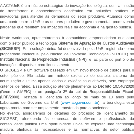
A ACT/UnB é um núcleo estratégico de inovação tecnológica, com a missão
de transformar o conhecimento acadêmico em soluções práticas e
inovadoras para atender às demandas do setor produtivo. Atuamos como
uma ponte entre a UnB e os setores produtivo e governamental, promovendo
parcerias que resultem em impactos reais na economia e na gestão pública.
Neste workshop, apresentaremos à comunidade empreendedora que atua
com o setor público a tecnologia
Sistema de Apuração de Custos Auditávei
(SICGESP)
. Esta solução única foi desenvolvida pela UnB, registrada como
propriedade intelectual pelo Núcleo de Inovação Tecnológica (NIT/CDT) no
Instituto Nacional da Propriedade Industrial (INPI)
, e faz parte do portfólio d
inovações disponível para licenciamento.
O SICGESP é um software baseado em um novo modelo de custos para o
setor público. Ele adota um método exclusivo de custeio, sistema de
acumulação e utiliza apenas dados e evidências auditáveis, sem empregar
critérios de rateio. Essa solução atende plenamente ao
Decreto 10.540/202
(Decreto SIAFIC) e ao
parágrafo 3º da Lei de Responsabilidade Fiscal
(LRF/2000)
. Testada e licenciada ao longo de mais de 10 anos pelo
Laboratório de Governo da UnB (
www.labgover.com.br
), a tecnologia está
agora pronta para ser amplamente transferida para a sociedade.
No evento, abordaremos os detalhes do processo de licenciamento do
SICGESP, oferecendo às empresas de software e profissionais da
contabilidade pública uma oportunidade única de explorar uma tecnologia
madura, alinhada às necessidades e às normativas do setor público