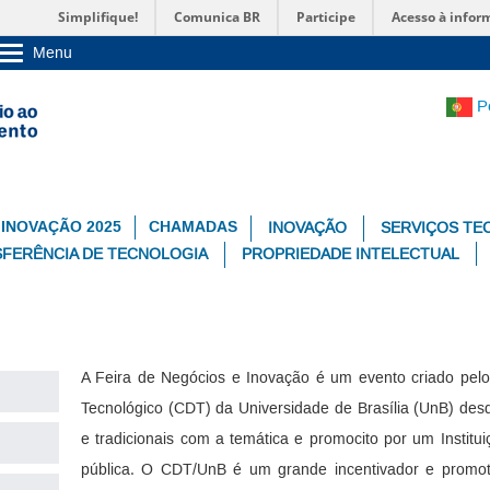
Simplifique!
Comunica BR
Participe
Acesso à infor
Menu
Sobre a UnB
Unidades acadêmicas
P
Estude na UnB
Graduação
Pós-Graduação
Administração
Servidor
 INOVAÇÃO 2025
CHAMADAS
INOVAÇÃO
SERVIÇOS TE
FERÊNCIA DE TECNOLOGIA
PROPRIEDADE INTELECTUAL
A Feira de Negócios e Inovação é um evento criado pel
Tecnológico (CDT) da Universidade de Brasília (UnB) de
e tradicionais com a temática e promocito por um Institu
pública. O CDT/UnB é um grande incentivador e promoto