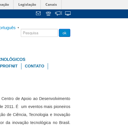
mação
Legislação
Canais
ortuguês
▼
Chamada
ok
Pública
CNOLÓGICOS
PROFNIT
CONTATO
o Centro de Apoio ao Desenvolvimento
sde 2011. É um eventos mais pioneiros
ição de Ciência, Tecnologia e Inovação
r da inovação tecnológica no Brasil.