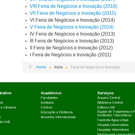
VIII Feira de Negócios e Inovação (2016)
VII Feira de Negócios e Inovação (2015)
VI Feira de Negócios e Inovação (2014)
V Feira de Negócios e Inovação (2014)
IV Feira de Negócios e Inovação (2013)
III Feira de Negócios e Inovação (2013)
II Feira de Negócios e Inovação (2012)
I Feira de Negócios e Inovação (2011)
Home
Início
Feira de Negócios e Inovação
rativo
Acadêmico
Serviços
Faculdades
Arquivo Central
ia
Institutos
Biblioteca Central
 e câmaras
Centros
Editora UnB
Equipe de Tratamento e 
Educação a Distância
Incidentes Cibernéticos
s
Assuntos Internacionais
Fazenda Água Limpa
 da UnB
Hospital Universitário
Hospitais Veterinários
Restaurante Universitário