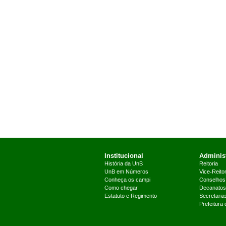
Institucional
Administ
História da UnB
Reitoria
UnB em Números
Vice-Reitor
Conheça os campi
Conselhos
Como chegar
Decanatos
Estatuto e Regimento
Secretaria
Prefeitura