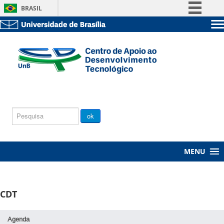
BRASIL
Simplifique!
Sobre a UnB
Comunica BR
Unidades acadêmicas
Participe
Estude na UnB
Graduação
Acesso à informação
Pós-Graduação
Administração
Legislação
Servidor
Canais
Chamada
ok
Pública
MENU
CDT
Agenda