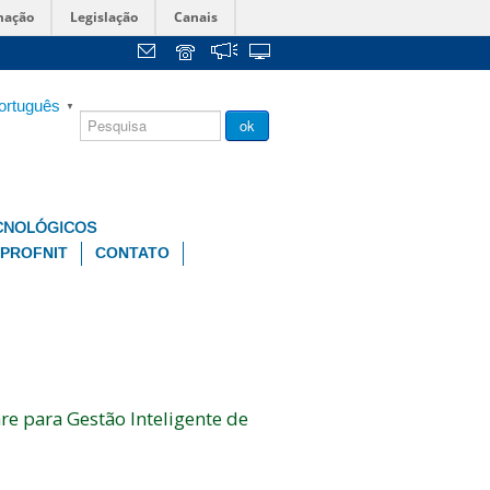
mação
Legislação
Canais
ortuguês
▼
Chamada
ok
Pública
CNOLÓGICOS
PROFNIT
CONTATO
re para Gestão Inteligente de