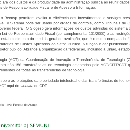
lara dos custos e da produtividade na administração pública ao reunir dado
s de Responsabilidade Fiscal e de Acesso à Informação.
 Recasp permitem avaliar a eficiência dos investimentos e serviços pres
el, o Sistema pode ser usado por órgãos de controle, como Tribunais de Co
verno federal. O Sicgesp gera informações de custos advindas do sistema de
la Lei de Responsabilidade Fiscal (Lei complementar 101/2000) e as restriçõ
e estabelecimento da medida geral de avaliação, que é o custo comparado. “E
atórios de Custos Aplicados ao Setor Público. A função é dar publicidade ao
 setor público. Abrange a organização da federação, incluindo a União, estado
ogia (ACT) da Coordenação de Inovação e Transferência de Tecnologia (
mento são 158 transferências de tecnologia celebradas pela ACT/CITT/CDT 
enientes de todas as transferências de tecnologia.
sobre as proteções da propriedade intelectual e das transferências de tecnol
ÃO" aqui do
website
do CDT.
a: Lívia Pereira de Araújo.
Universitária| SEMUNI