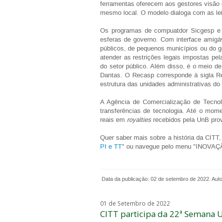
ferramentas oferecem aos gestores visão c
mesmo local. O modelo dialoga com as lei
Os programas de compuatdor Sicgesp e o
esferas de governo. Com interface amigáv
públicos, de pequenos municípios ou do go
atender as restrições legais impostas pe
do setor público. Além disso, é o meio d
Dantas. O Recasp corresponde à sigla Rel
estrutura das unidades administrativas do
A Agência de Comercialização de Tecnol
transferências de tecnologia. Até o mo
reais em
royalties
recebidos pela UnB prov
Quer saber mais sobre a história da CITT, 
PI e TT
" ou navegue pelo menu "INOVAÇ
Data da publicação: 02 de setembro de 2022. Autori
01 de Setembro de 2022
CITT participa da 22ª Semana 