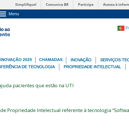
Simplifique!
Comunica BR
Participe
Acesso à infor
Menu
Sobre a UnB
Unidades acadêmicas
P
Estude na UnB
Graduação
Pós-Graduação
Administração
Servidor
 INOVAÇÃO 2025
CHAMADAS
INOVAÇÃO
SERVIÇOS TE
FERÊNCIA DE TECNOLOGIA
PROPRIEDADE INTELECTUAL
ajuda pacientes que estão na UTI
 Propriedade Intelectual referente à tecnologia “Softwa