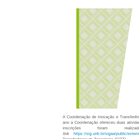
A Coordenação de Inovação e Transferênc
ano a Coordenação ofereceu duas ativid
inscrições foram re
link
:
https://sig.unb.br/sigaa/public/ext