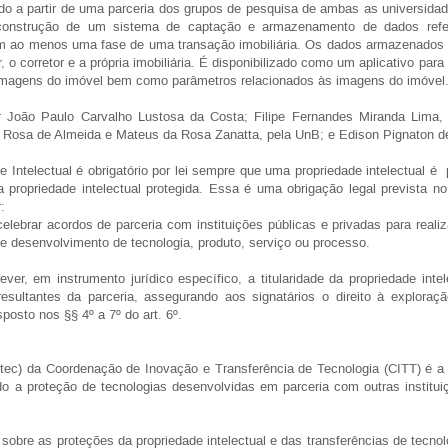
do a partir de uma parceria dos grupos de pesquisa de ambas as universida
 construção de um sistema de captação e armazenamento de dados referen
 ao menos uma fase de uma transação imobiliária. Os dados armazenados s
o corretor e a própria imobiliária. É disponibilizado como um aplicativo para
imagens do imóvel bem como parâmetros relacionados às imagens do imóvel
 João Paulo Carvalho Lustosa da Costa; Filipe Fernandes Miranda Lima, 
no Rosa de Almeida e Mateus da Rosa Zanatta, pela UnB; e Edison Pignaton 
Intelectual é obrigatório por lei sempre que uma propriedade intelectual é p
a propriedade intelectual protegida. Essa é uma obrigação legal prevista no
:
celebrar acordos de parceria com instituições públicas e privadas para real
 de desenvolvimento de tecnologia, produto, serviço ou processo.
ver, em instrumento jurídico específico, a titularidade da propriedade inte
esultantes da parceria, assegurando aos signatários o direito à exploraçã
posto nos §§ 4º a 7º do art. 6º.
itec) da Coordenação de Inovação e Transferência de Tecnologia (CITT) é 
ndo a proteção de tecnologias desenvolvidas em parceria com outras instit
sobre as proteções da propriedade intelectual e das transferências de tecnol