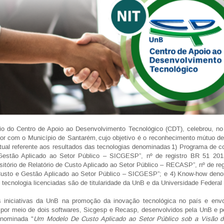
eio do Centro de Apoio ao Desenvolvimento Tecnológico (CDT), celebrou, n
r com o Município de Santarém, cujo objetivo é o reconhecimento mútuo de
ectual referente aos resultados das tecnologias denominadas 1) Programa de 
estão Aplicado ao Setor Público – SICGESP”, nº de registro BR 51 20
tório de Relatório de Custo Aplicado ao Setor Público – RECASP”, nº de r
usto e Gestão Aplicado ao Setor Público – SICGESP”; e 4) Know-how denomi
tecnologia licenciadas são de titularidade da UnB e da Universidade Federal
 iniciativas da UnB na promoção da inovação tecnológica no país e envo
or meio de dois softwares, Sicgesp e Recasp, desenvolvidos pela UnB e pe
enominada "
Um Modelo De Custo Aplicado ao Setor Público sob a Visão da