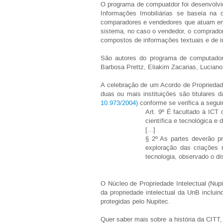
O programa de compuatdor foi desenvolvi
Informações Imobiliárias se baseia na
comparadores e vendedores que atuam em
sistema, no caso o vendedor, o comprador, 
compostos de informações textuais e de 
São autores do programa de computador
Barbosa Prettz, Eliakim Zacarias, Lucia
A celebração de um Acordo de Propriedade 
duas ou mais instituições são titulares d
10.973/2004)
conforme se verifica a seguir
Art. 9º É facultado à ICT 
científica e tecnológica e
[...]
§ 2º As partes deverão pre
exploração das criações r
tecnologia, observado o dis
O Núcleo de Propriedade Intelectual (Nup
da propriedade intelectual da UnB inclui
protegidas pelo Nupitec.
Quer saber mais sobre a história da CITT, 