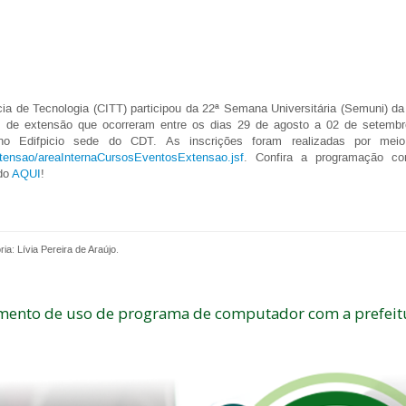
a de Tecnologia (CITT) participou da 22ª Semana Universitária (Semuni) da
s de extensão que ocorreram entre os dias 29 de agosto a 02 de setemb
 no Edifpicio sede do CDT. As inscrições foram realizadas por me
/extensao/areaInternaCursosEventosExtensao.jsf
. Confira a programação c
ndo
AQUI
!
a: Lívia Pereira de Araújo.
amento de uso de programa de computador com a prefeit