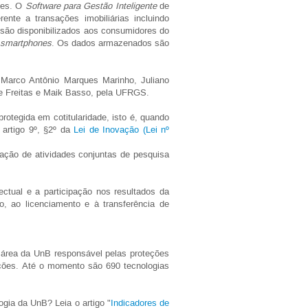
des. O
Software para Gestão Inteligente
de
te a transações imobiliárias incluindo
ão disponibilizados aos consumidores do
smartphones
. Os dados armazenados são
.
Marco Antônio Marques Marinho, Juliano
de Freitas e Maik Basso, pela UFRGS.
rotegida em cotitularidade, isto é, quando
 artigo 9º, §2º da
Lei de Inovação (Lei nº
ização de atividades conjuntas de pesquisa
lectual e a participação nos resultados da
o, ao licenciamento e à transferência de
a área da UnB responsável pelas proteções
uições. Até o momento são 690 tecnologias
ogia da UnB? Leia o artigo "
Indicadores de