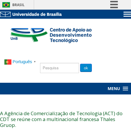
BRASIL
Simplifique!
Sobre a UnB
Comunica BR
Unidades acadêmicas
Participe
Estude na UnB
Graduação
Acesso à informação
Pós-Graduação
Administração
Legislação
Servidor
Canais
Português
▼
Chamada
ok
Pública
MENU
A Agência de Comercialização de Tecnologia (ACT) do
CDT se reúne com a multinacional francesa Thales
Gruop.