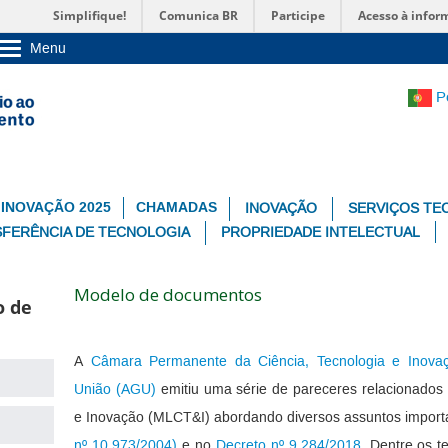
Simplifique!
Comunica BR
Participe
Acesso à infor
Menu
Sobre a UnB
Unidades acadêmicas
P
Estude na UnB
Graduação
Pós-Graduação
Administração
Servidor
 INOVAÇÃO 2025
CHAMADAS
INOVAÇÃO
SERVIÇOS TE
FERÊNCIA DE TECNOLOGIA
PROPRIEDADE INTELECTUAL
Modelo de documentos
o de
A
Câmara Permanente da Ciência, Tecnologia e Inova
União (AGU)
emitiu uma série de pareceres relacionados
e Inovação (MLCT&I) abordando diversos assuntos import
nº 10.973/2004)
e no
Decreto nº 9.284/2018
. Dentre os 