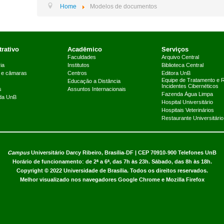
Home
Modelos de documentos
rativo
Acadêmico
Serviços
Faculdades
Arquivo Central
ia
Institutos
Biblioteca Central
 e câmaras
Centros
Editora UnB
Equipe de Tratamento e 
Educação a Distância
Incidentes Cibernéticos
s
Assuntos Internacionais
Fazenda Água Limpa
 da UnB
Hospital Universitário
Hospitais Veterinários
Restaurante Universitário
Campus
Universitário Darcy Ribeiro,
Brasília-DF | CEP 70910-900
Telefones UnB
Horário de funcionamento: de 2ª a 6ª, das 7h às 23h. Sábado, das 8h às 18h.
Copyright © 2022
Universidade de Brasília
.
Todos os direitos reservados.
Melhor visualizado nos navegadores Google Chrome e Mozilla Firefox