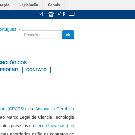
mação
Legislação
Canais
ortuguês
▼
Chamada
ok
Pública
CNOLÓGICOS
PROFNIT
CONTATO
ção (CPCT&I)
da
Advocacia-Geral da
 ao Marco Legal de Ciência Tecnologia
antes previstos da
Lei de Inovação (Lei
temas abordados estão os contratos de