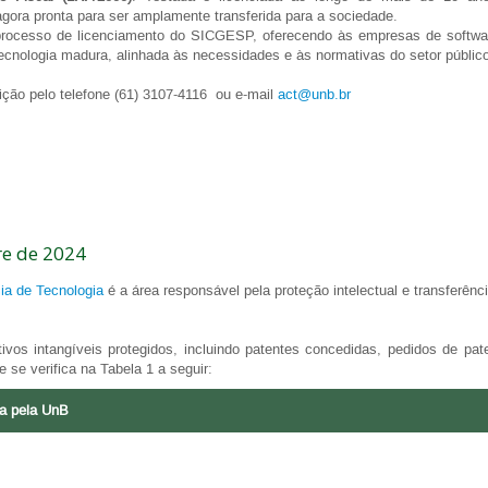
 agora pronta para ser amplamente transferida para a sociedade.
rocesso de licenciamento do SICGESP, oferecendo às empresas de software 
cnologia madura, alinhada às necessidades e às normativas do setor público 
ção pelo telefone (61) 3107-4116 ou e-mail
act@unb.br
re de 2024
ia de Tecnologia
é a área responsável pela proteção intelectual e transferên
vos intangíveis protegidos, incluindo patentes concedidas, pedidos de pa
e se verifica na Tabela 1 a seguir:
da pela UnB