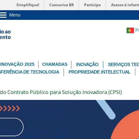
Simplifique!
Comunica BR
Participe
Acesso à infor
Menu
Sobre a UnB
Unidades acadêmicas
P
Estude na UnB
Graduação
Pós-Graduação
Administração
Servidor
 INOVAÇÃO 2025
CHAMADAS
INOVAÇÃO
SERVIÇOS TE
FERÊNCIA DE TECNOLOGIA
PROPRIEDADE INTELECTUAL
o Contrato Público para Solução Inovadora (CPSI)