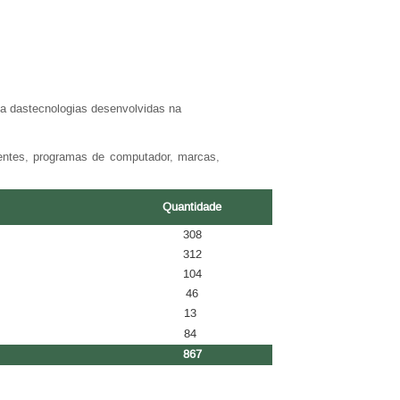
cia dastecnologias desenvolvidas na
tentes, programas de computador, marcas,
Quantidade
308
312
104
46
13
84
867