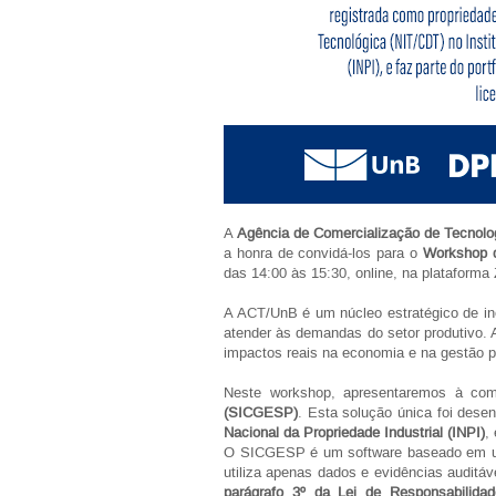
A
Agência de Comercialização de Tecnolo
a honra de convidá-los para o
Workshop d
das 14:00 às 15:30, online, na plataforma
A ACT/UnB é um núcleo estratégico de in
atender às demandas do setor produtivo.
impactos reais na economia e na gestão p
Neste workshop, apresentaremos à com
(SICGESP)
. Esta solução única foi dese
Nacional da Propriedade Industrial (INPI)
,
O SICGESP é um software baseado em um 
utiliza apenas dados e evidências auditá
parágrafo 3º da Lei de Responsabilidad