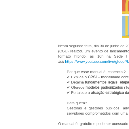
Nesta segunda-feira, dia 30 de junho de 
(CGU) realizou um evento de lançamento
formato híbrido, às 10h na
Sede I
link
https://www.youtube.com/live/gfdqo
Por que esse manual é essencial?
✔ Explica o
CPSI
– modalidade contr
✔ Detalha
fundamentos legais, etapa
✔ Oferece
modelos padronizados
(Te
✔ Fortalece a
atuação estratégica da
Para quem?
Gestoras e gestores públicos, ad
servidores comprometidos com uma
O manual é gratuito e pode ser acessado p