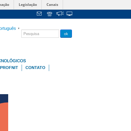
mação
Legislação
Canais
ortuguês
▼
Chamada
ok
Pública
CNOLÓGICOS
PROFNIT
CONTATO