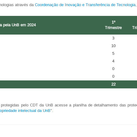
nologias através da
Coordenação de Inovação e Transferência de Tecnologia
1º
ida pela UnB em 2024
Trimestre
Tr
3
10
5
4
0
0
22
 protegidas pelo CDT da UnB acesse a planilha de detalhamento das proteç
opriedade intelectual da UnB
".