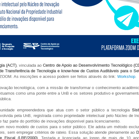
gia (ACT)
, vinculada ao
Centro de Apoio ao Desenvolvimento Tecnológico (C
e Transferência de Tecnologia e know-how de Custos Auditáveis para o Se
 ZOOM. As inscrições e acesso podem ser feitos através do link:
Workshop
.
ovação tecnológica, com a missão de transformar o conhecimento acadêmic
 Atuamos como uma ponte entre a UnB e os setores produtivo e governament
ública.
unidade empreendedora que atua com o setor público a tecnologia
Sis
nvolvida pela UnB, registrada como propriedade intelectual pelo Núcleo de 
 e faz parte do portfólio de inovações disponível para licenciamento.
novo modelo de custos para o setor público. Ele adota um método exclus
veis, sem empregar critérios de rateio. Essa solução atende plenamente ao
D
e Fiscal (LRF/2000)
. Testada e licenciada ao longo de mais de 10 an