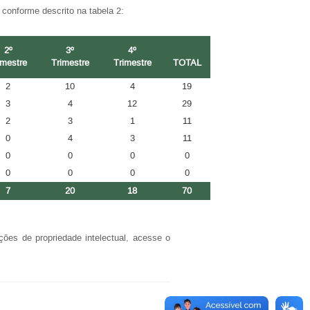
, conforme descrito na tabela 2:
2º
3º
4º
imestre
Trimestre
Trimestre
TOTAL
2
10
4
19
3
4
12
29
2
3
1
11
0
4
3
11
0
0
0
0
0
0
0
0
7
20
18
70
ões de propriedade intelectual, acesse o