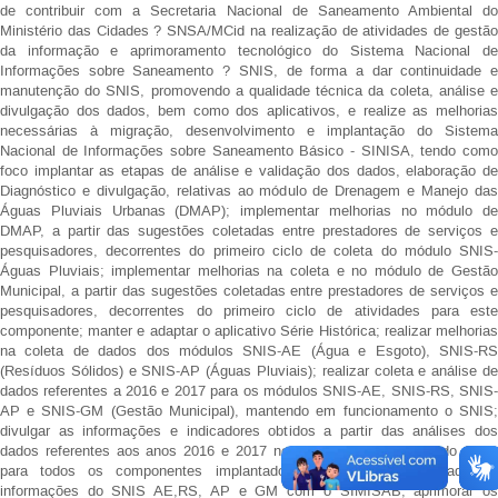
de contribuir com a Secretaria Nacional de Saneamento Ambiental do
Ministério das Cidades ? SNSA/MCid na realização de atividades de gestão
da informação e aprimoramento tecnológico do Sistema Nacional de
Informações sobre Saneamento ? SNIS, de forma a dar continuidade e
manutenção do SNIS, promovendo a qualidade técnica da coleta, análise e
divulgação dos dados, bem como dos aplicativos, e realize as melhorias
necessárias à migração, desenvolvimento e implantação do Sistema
Nacional de Informações sobre Saneamento Básico - SINISA, tendo como
foco implantar as etapas de análise e validação dos dados, elaboração de
Diagnóstico e divulgação, relativas ao módulo de Drenagem e Manejo das
Águas Pluviais Urbanas (DMAP); implementar melhorias no módulo de
DMAP, a partir das sugestões coletadas entre prestadores de serviços e
pesquisadores, decorrentes do primeiro ciclo de coleta do módulo SNIS-
Águas Pluviais; implementar melhorias na coleta e no módulo de Gestão
Municipal, a partir das sugestões coletadas entre prestadores de serviços e
pesquisadores, decorrentes do primeiro ciclo de atividades para este
componente; manter e adaptar o aplicativo Série Histórica; realizar melhorias
na coleta de dados dos módulos SNIS-AE (Água e Esgoto), SNIS-RS
(Resíduos Sólidos) e SNIS-AP (Águas Pluviais); realizar coleta e análise de
dados referentes a 2016 e 2017 para os módulos SNIS-AE, SNIS-RS, SNIS-
AP e SNIS-GM (Gestão Municipal), mantendo em funcionamento o SNIS;
divulgar as informações e indicadores obtidos a partir das análises dos
dados referentes aos anos 2016 e 2017 nos Diagnósticos anuais do SNIS
para todos os componentes implantados; compatibilizar os dados e
informações do SNIS AE,RS, AP e GM com o SIMISAB; aprimorar os