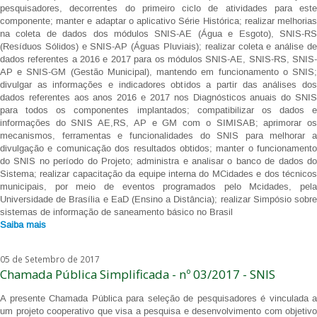
pesquisadores, decorrentes do primeiro ciclo de atividades para este
componente; manter e adaptar o aplicativo Série Histórica; realizar melhorias
na coleta de dados dos módulos SNIS-AE (Água e Esgoto), SNIS-RS
(Resíduos Sólidos) e SNIS-AP (Águas Pluviais); realizar coleta e análise de
dados referentes a 2016 e 2017 para os módulos SNIS-AE, SNIS-RS, SNIS-
AP e SNIS-GM (Gestão Municipal), mantendo em funcionamento o SNIS;
divulgar as informações e indicadores obtidos a partir das análises dos
dados referentes aos anos 2016 e 2017 nos Diagnósticos anuais do SNIS
para todos os componentes implantados; compatibilizar os dados e
informações do SNIS AE,RS, AP e GM com o SIMISAB; aprimorar os
mecanismos, ferramentas e funcionalidades do SNIS para melhorar a
divulgação e comunicação dos resultados obtidos; manter o funcionamento
do SNIS no período do Projeto; administra e analisar o banco de dados do
Sistema; realizar capacitação da equipe interna do MCidades e dos técnicos
municipais, por meio de eventos programados pelo Mcidades, pela
Universidade de Brasília e EaD (Ensino a Distância); realizar Simpósio sobre
sistemas de informação de saneamento básico no Brasil
Saiba mais
05 de Setembro de 2017
Chamada Pública Simplificada - nº 03/2017 - SNIS
A presente Chamada Pública para seleção de pesquisadores é vinculada a
um projeto cooperativo que visa a pesquisa e desenvolvimento com objetivo