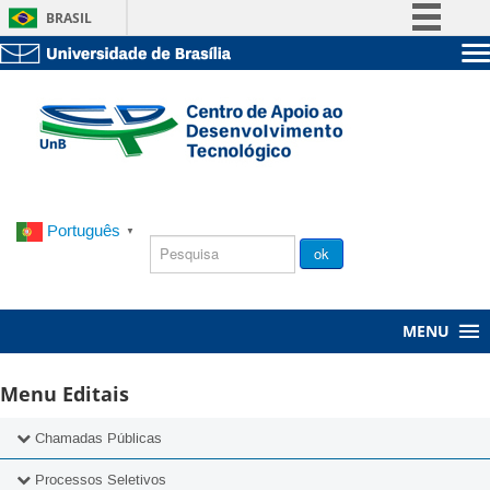
BRASIL
Simplifique!
Sobre a UnB
Comunica BR
Unidades acadêmicas
Participe
Estude na UnB
Graduação
Acesso à informação
Pós-Graduação
Administração
Legislação
Servidor
Canais
Português
▼
Chamada
ok
Pública
MENU
Menu Editais
Chamadas Públicas
2025
Processos Seletivos