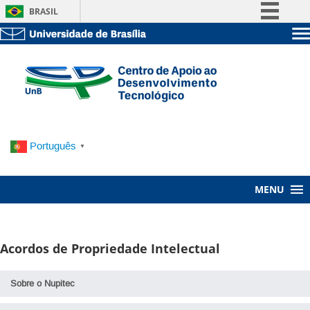
BRASIL
Simplifique!
Sobre a UnB
Comunica BR
Unidades acadêmicas
Participe
Estude na UnB
Graduação
Acesso à informação
Pós-Graduação
Administração
Legislação
Servidor
Canais
Português
▼
MENU
Acordos de Propriedade Intelectual
Sobre o Nupitec