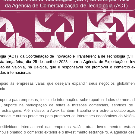
gia (ACT) da Coordenação de Inovação e Transferência de Tecnologia (CIT
a terça-feira, dia 25 de abril de 2023, com a Agência de Exportação e In
ão da Valônia, na Bélgica, que é responsável por promover o comércio exte
es internacionais.
poio às empresas valãs que desejam expandir seus negócios globalmen
nia.
uporte para empresas, incluindo informações sobre oportunidades de mercado,
is, suporte na participação de feiras e missões comerciais, serviços de 
o estrangeiro. Além disso, a Awex também trabalha em estreita colaboração
riais e outros parceiros para promover os interesses econômicos da Valônia
ividade internacional das empresas valãs, atrair investimentos estrang
pulsionando o comércio exterior e o investimento estrangeiro. A agência d