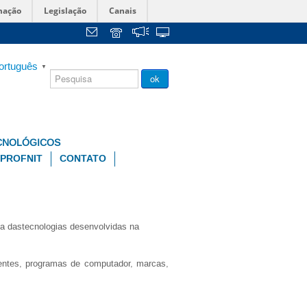
mação
Legislação
Canais
ortuguês
▼
Chamada
ok
Pública
CNOLÓGICOS
PROFNIT
CONTATO
cia dastecnologias desenvolvidas na
tentes, programas de computador, marcas,