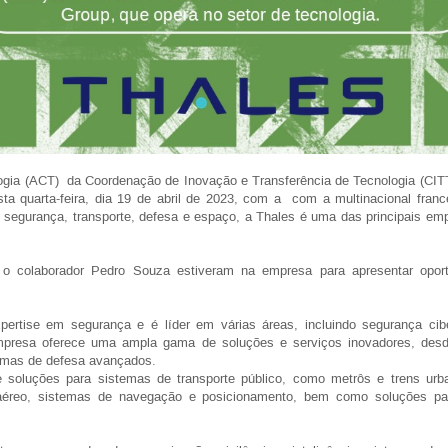
gia (ACT) da Coordenação de Inovação e Transferência de Tecnologia (CIT
ta quarta-feira, dia 19 de abril de 2023, com a com a multinacional fran
e segurança, transporte, defesa e espaço, a Thales é uma das principais e
o colaborador Pedro Souza estiveram na empresa para apresentar opor
ertise em segurança e é líder em várias áreas, incluindo segurança ciber
empresa oferece uma ampla gama de soluções e serviços inovadores, des
temas de defesa avançados.
e soluções para sistemas de transporte público, como metrôs e trens urban
aéreo, sistemas de navegação e posicionamento, bem como soluções par