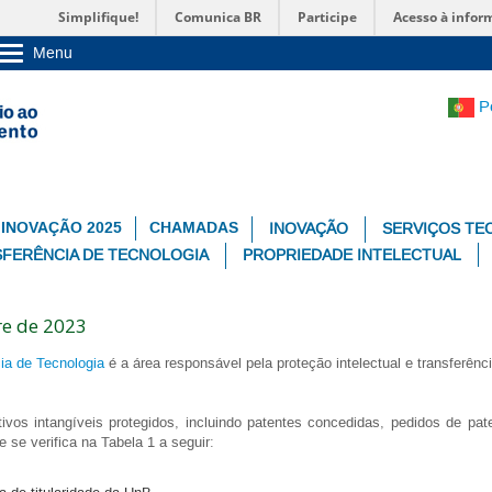
Simplifique!
Comunica BR
Participe
Acesso à infor
Menu
Sobre a UnB
Unidades acadêmicas
P
Estude na UnB
Graduação
Pós-Graduação
Administração
Servidor
 INOVAÇÃO 2025
CHAMADAS
INOVAÇÃO
SERVIÇOS TE
FERÊNCIA DE TECNOLOGIA
PROPRIEDADE INTELECTUAL
re de 2023
ia de Tecnologia
é a área responsável pela proteção intelectual e transferên
vos intangíveis protegidos, incluindo patentes concedidas, pedidos de pa
e se verifica na Tabela 1 a seguir: