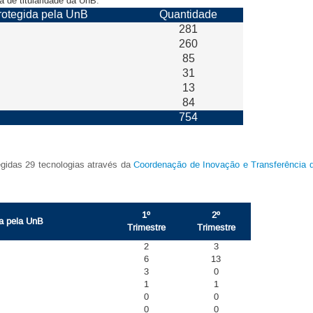
ual protegida de titularidade da UnB.
 protegida pela UnB
Quantidade
281
260
85
31
13
84
754
egidas 29 tecnologias através da
Coordenação de Inovação e Transferência d
1º
2º
da pela UnB
Trimestre
Trimestre
2
3
6
13
3
0
1
1
0
0
0
0